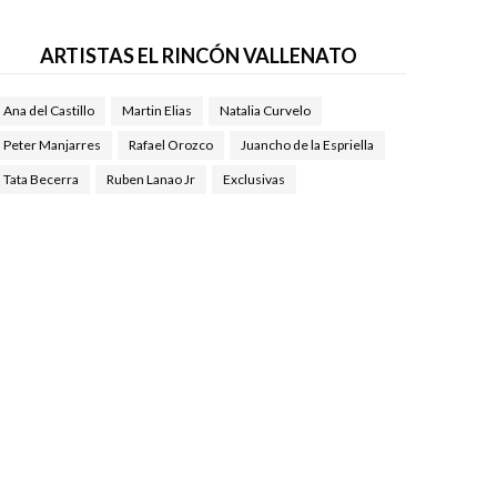
ARTISTAS EL RINCÓN VALLENATO
Ana del Castillo
Martin Elias
Natalia Curvelo
Peter Manjarres
Rafael Orozco
Juancho de la Espriella
Tata Becerra
Ruben Lanao Jr
Exclusivas