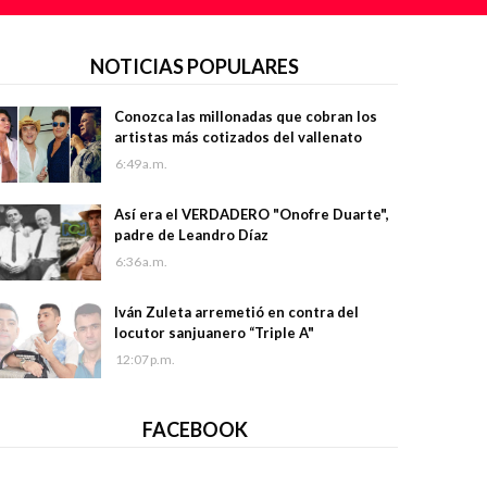
NOTICIAS POPULARES
Conozca las millonadas que cobran los
artistas más cotizados del vallenato
6:49 a.m.
Así era el VERDADERO "Onofre Duarte",
padre de Leandro Díaz
6:36 a.m.
Iván Zuleta arremetió en contra del
locutor sanjuanero “Triple A"
12:07 p.m.
FACEBOOK