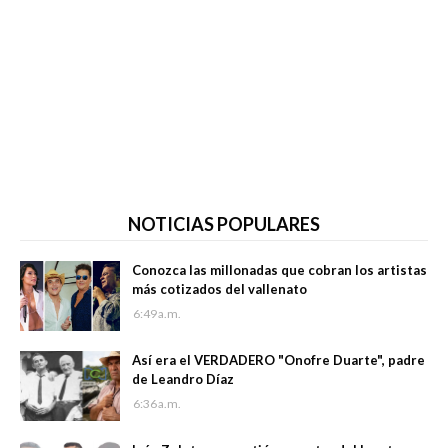
NOTICIAS POPULARES
Conozca las millonadas que cobran los artistas
más cotizados del vallenato
6:49 a.m.
Así era el VERDADERO "Onofre Duarte", padre
de Leandro Díaz
6:36 a.m.