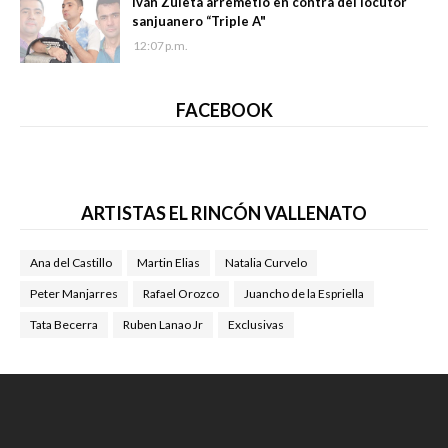
Iván Zuleta arremetió en contra del locutor
sanjuanero “Triple A"
12:07 p.m.
FACEBOOK
ARTISTAS EL RINCÓN VALLENATO
Ana del Castillo
Martin Elias
Natalia Curvelo
Peter Manjarres
Rafael Orozco
Juancho de la Espriella
Tata Becerra
Ruben Lanao Jr
Exclusivas