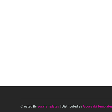
Created By
SoraTemplates
| Distributed By
Gooyaabi Template