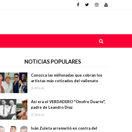
NOTICIAS POPULARES
Conozca las millonadas que cobran los
artistas más cotizados del vallenato
6:49 a.m.
Así era el VERDADERO "Onofre Duarte",
padre de Leandro Díaz
6:36 a.m.
Iván Zuleta arremetió en contra del