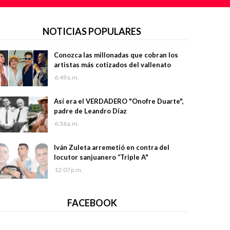
NOTICIAS POPULARES
Conozca las millonadas que cobran los
artistas más cotizados del vallenato
6:49 a.m.
Así era el VERDADERO "Onofre Duarte",
padre de Leandro Díaz
6:36 a.m.
Iván Zuleta arremetió en contra del
locutor sanjuanero “Triple A"
12:07 p.m.
FACEBOOK