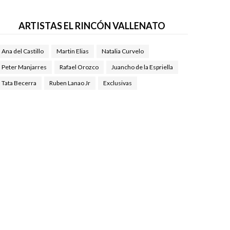
ARTISTAS EL RINCÓN VALLENATO
Ana del Castillo
Martin Elias
Natalia Curvelo
Peter Manjarres
Rafael Orozco
Juancho de la Espriella
Tata Becerra
Ruben Lanao Jr
Exclusivas