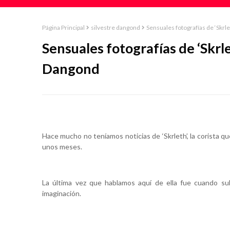
Página Principal
silvestre dangond
Sensuales fotografías de ‘Skrle
Sensuales fotografías de ‘Skrlet
Dangond
Hace mucho no teníamos noticias de ‘Skrleth’, la corista q
unos meses.
La última vez que hablamos aquí de ella fue cuando sub
imaginación.