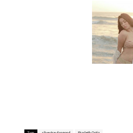
Tags
silvestre dangond
Skarleth Ortiz