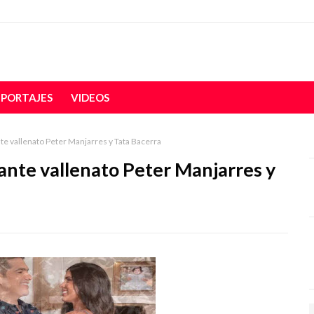
EPORTAJES
VIDEOS
nte vallenato Peter Manjarres y Tata Bacerra
tante vallenato Peter Manjarres y