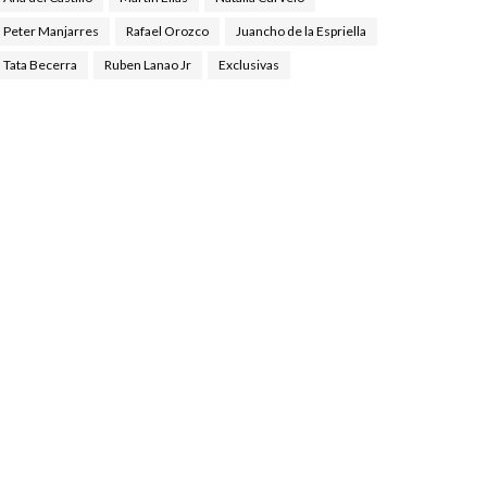
Peter Manjarres
Rafael Orozco
Juancho de la Espriella
Tata Becerra
Ruben Lanao Jr
Exclusivas