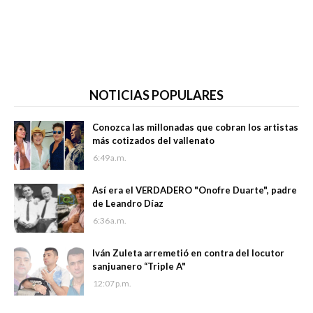
NOTICIAS POPULARES
Conozca las millonadas que cobran los artistas
más cotizados del vallenato
6:49 a.m.
Así era el VERDADERO "Onofre Duarte", padre
de Leandro Díaz
6:36 a.m.
Iván Zuleta arremetió en contra del locutor
sanjuanero “Triple A"
12:07 p.m.