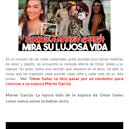
En el corazón de las notas vallenatas, entre acordes que narran historias
de amor y pasión, se encuentra la melodía eterna de Omar Geles y su
esposa. Su amor, como una canción que resuena en el alma, ha sido la
musa que ha inspirado cada acorde, cada letra y cada nota de su vida
juntos.
Ver:
Omar Geles se hizo pasar por un vendedor para
conocer a su esposa Maren Garcia
Maren García: La lujosa vida de la esposa de Omar Geles
como nunca antes la habías visto.