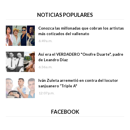
NOTICIAS POPULARES
Conozca las millonadas que cobran los artistas
más cotizados del vallenato
6:49 a.m.
Así era el VERDADERO "Onofre Duarte", padre
de Leandro Díaz
6:36 a.m.
Iván Zuleta arremetió en contra del locutor
sanjuanero “Triple A"
12:07 p.m.
FACEBOOK