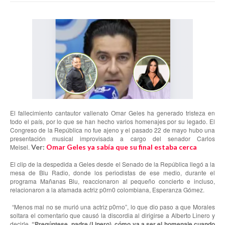
El fallecimiento cantautor vallenato Omar Geles ha generado tristeza en
todo el país, por lo que se han hecho varios homenajes por su legado. El
Congreso de la República no fue ajeno y el pasado 22 de mayo hubo una
presentación musical improvisada a cargo del senador Carlos
Meisel.
Ver:
Omar Geles ya sabía que su final estaba cerca
El clip de la despedida a Geles desde el Senado de la República llegó a la
mesa de Blu Radio, donde los periodistas de ese medio, durante el
programa Mañanas Blu, reaccionaron al pequeño concierto e incluso,
relacionaron a la afamada actriz p0rn0 colombiana, Esperanza Gómez.
“Menos mal no se murió una actriz p0rno”, lo que dio paso a que Morales
soltara el comentario que causó la discordia al dirigirse a Alberto Linero y
decirle,
“Pregúntese, padre (Linero), cómo va a ser el homenaje cuando