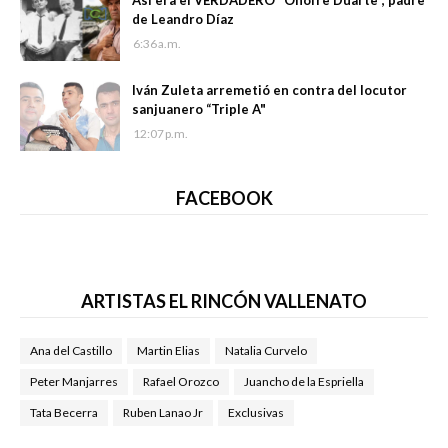
Así era el VERDADERO "Onofre Duarte", padre
de Leandro Díaz
6:36 a.m.
Iván Zuleta arremetió en contra del locutor
sanjuanero “Triple A"
12:07 p.m.
FACEBOOK
ARTISTAS EL RINCÓN VALLENATO
Ana del Castillo
Martin Elias
Natalia Curvelo
Peter Manjarres
Rafael Orozco
Juancho de la Espriella
Tata Becerra
Ruben Lanao Jr
Exclusivas