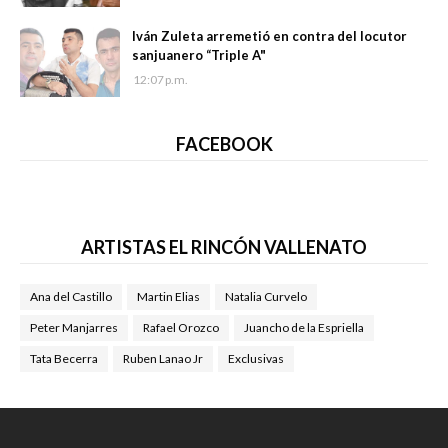
Iván Zuleta arremetió en contra del locutor
sanjuanero “Triple A"
12:07 p.m.
FACEBOOK
ARTISTAS EL RINCÓN VALLENATO
Ana del Castillo
Martin Elias
Natalia Curvelo
Peter Manjarres
Rafael Orozco
Juancho de la Espriella
Tata Becerra
Ruben Lanao Jr
Exclusivas