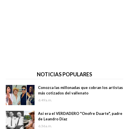
NOTICIAS POPULARES
Conozca las millonadas que cobran los artistas
más cotizados del vallenato
6:49 a.m.
Así era el VERDADERO "Onofre Duarte", padre
de Leandro Díaz
6:36 a.m.