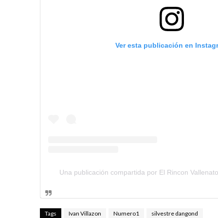
Ver esta publicación en Instag
Una publicación compartida por El Rincon Vallenato
Tags
Ivan Villazon
Numero1
silvestre dangond