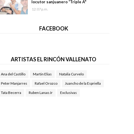
locutor sanjuanero “Triple A"
12:07 p.m.
FACEBOOK
ARTISTAS EL RINCÓN VALLENATO
Ana del Castillo
Martin Elias
Natalia Curvelo
Peter Manjarres
Rafael Orozco
Juancho de la Espriella
Tata Becerra
Ruben Lanao Jr
Exclusivas