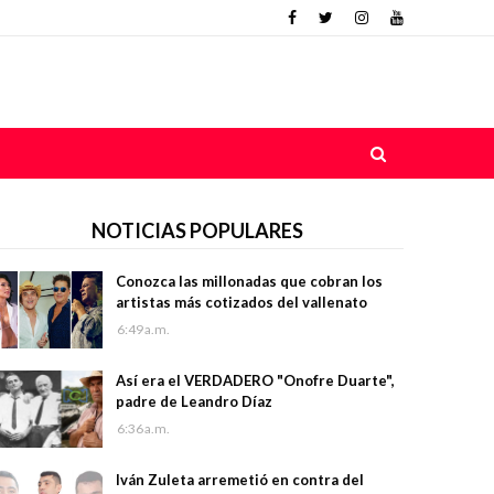
NOTICIAS POPULARES
Conozca las millonadas que cobran los
artistas más cotizados del vallenato
6:49 a.m.
Así era el VERDADERO "Onofre Duarte",
padre de Leandro Díaz
6:36 a.m.
Iván Zuleta arremetió en contra del