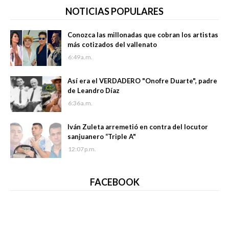
NOTICIAS POPULARES
Conozca las millonadas que cobran los artistas
más cotizados del vallenato
6:49 a.m.
Así era el VERDADERO "Onofre Duarte", padre
de Leandro Díaz
6:36 a.m.
Iván Zuleta arremetió en contra del locutor
sanjuanero “Triple A"
12:07 p.m.
FACEBOOK