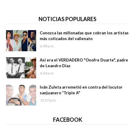
NOTICIAS POPULARES
Conozca las millonadas que cobran los artistas
más cotizados del vallenato
6:49 a.m.
Así era el VERDADERO "Onofre Duarte", padre
de Leandro Díaz
6:36 a.m.
Iván Zuleta arremetió en contra del locutor
sanjuanero “Triple A"
12:07 p.m.
FACEBOOK