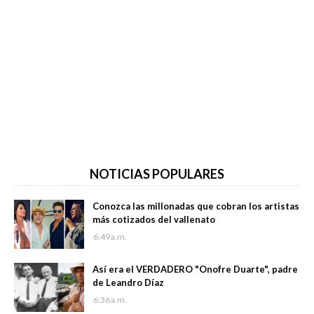
NOTICIAS POPULARES
Conozca las millonadas que cobran los artistas
más cotizados del vallenato
6:49 a.m.
Así era el VERDADERO "Onofre Duarte", padre
de Leandro Díaz
6:36 a.m.