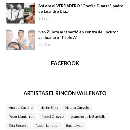
Así era el VERDADERO "Onofre Duarte", padre
de Leandro Díaz
6:36 a.m.
Iván Zuleta arremetió en contra del locutor
sanjuanero “Triple A"
12:07 p.m.
FACEBOOK
ARTISTAS EL RINCÓN VALLENATO
Ana del Castillo
Martin Elias
Natalia Curvelo
Peter Manjarres
Rafael Orozco
Juancho de la Espriella
Tata Becerra
Ruben Lanao Jr
Exclusivas