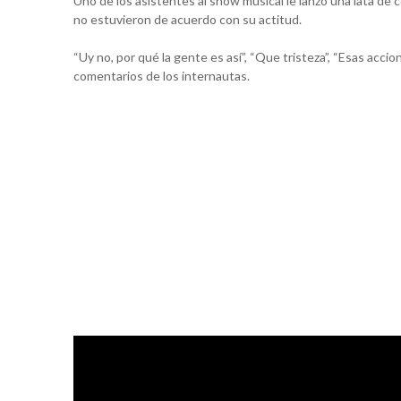
Uno de los asistentes al show musical le lanzó una lata de 
no estuvieron de acuerdo con su actitud.
“Uy no, por qué la gente es así”, “Que tristeza”, “Esas acc
comentarios de los internautas.