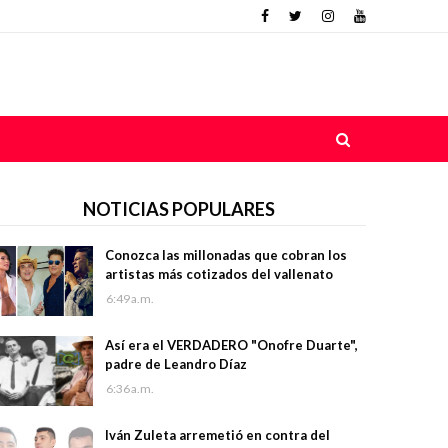
NOTICIAS POPULARES
Conozca las millonadas que cobran los
artistas más cotizados del vallenato
6:49 a.m.
Así era el VERDADERO "Onofre Duarte",
padre de Leandro Díaz
6:36 a.m.
Iván Zuleta arremetió en contra del