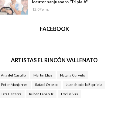
locutor sanjuanero “Triple A"
12:07 p.m.
FACEBOOK
ARTISTAS EL RINCÓN VALLENATO
Ana del Castillo
Martin Elias
Natalia Curvelo
Peter Manjarres
Rafael Orozco
Juancho de la Espriella
Tata Becerra
Ruben Lanao Jr
Exclusivas