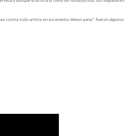
cerveza y aunque el artista lo tomó de forma jocosa, sus seguidores
iones contra todo artista en escenarios deben parar”, fueron algunos