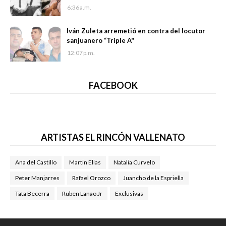
6:36 a.m.
Iván Zuleta arremetió en contra del locutor
sanjuanero “Triple A"
12:07 p.m.
FACEBOOK
ARTISTAS EL RINCÓN VALLENATO
Ana del Castillo
Martin Elias
Natalia Curvelo
Peter Manjarres
Rafael Orozco
Juancho de la Espriella
Tata Becerra
Ruben Lanao Jr
Exclusivas