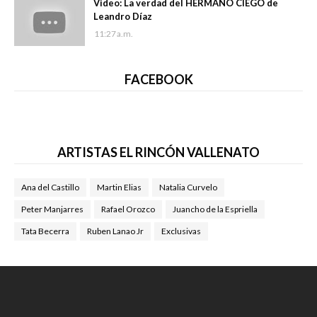
Video: La verdad del HERMANO CIEGO de
Leandro Díaz
11:27 a.m.
FACEBOOK
ARTISTAS EL RINCÓN VALLENATO
Ana del Castillo
Martin Elias
Natalia Curvelo
Peter Manjarres
Rafael Orozco
Juancho de la Espriella
Tata Becerra
Ruben Lanao Jr
Exclusivas