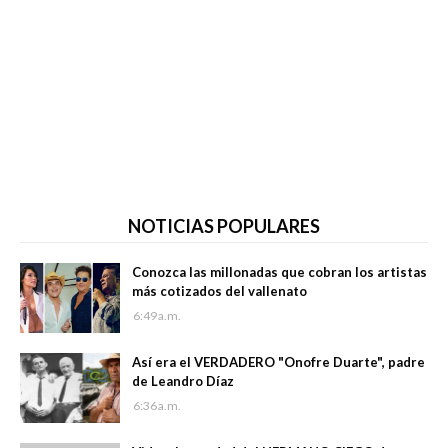
NOTICIAS POPULARES
Conozca las millonadas que cobran los artistas
más cotizados del vallenato
6:49 a.m.
Así era el VERDADERO "Onofre Duarte", padre
de Leandro Díaz
6:36 a.m.