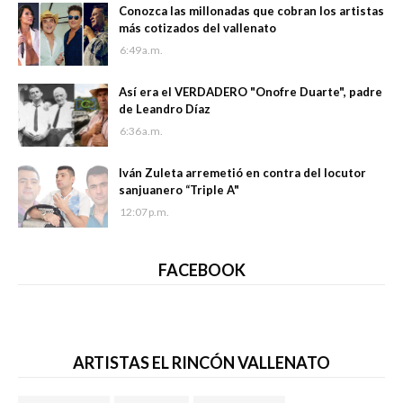
Conozca las millonadas que cobran los artistas
más cotizados del vallenato
6:49 a.m.
Así era el VERDADERO "Onofre Duarte", padre
de Leandro Díaz
6:36 a.m.
Iván Zuleta arremetió en contra del locutor
sanjuanero “Triple A"
12:07 p.m.
FACEBOOK
ARTISTAS EL RINCÓN VALLENATO