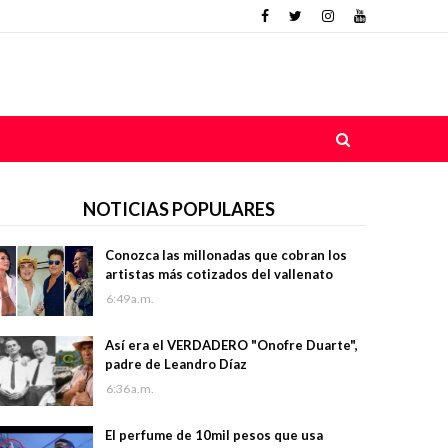
NOTICIAS POPULARES
Conozca las millonadas que cobran los
artistas más cotizados del vallenato
6:49 a.m.
Así era el VERDADERO "Onofre Duarte",
padre de Leandro Díaz
6:36 a.m.
El perfume de 10mil pesos que usa