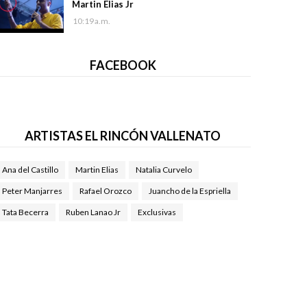
Martin Elias Jr
10:19 a.m.
FACEBOOK
ARTISTAS EL RINCÓN VALLENATO
Ana del Castillo
Martin Elias
Natalia Curvelo
Peter Manjarres
Rafael Orozco
Juancho de la Espriella
Tata Becerra
Ruben Lanao Jr
Exclusivas