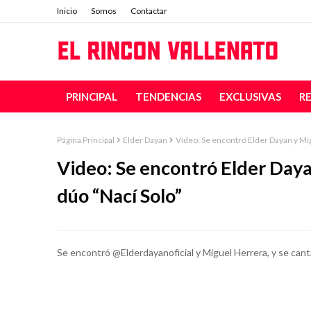
Inicio
Somos
Contactar
PRINCIPAL
TENDENCIAS
EXCLUSIVAS
R
Página Principal
Elder Dayan
Video: Se encontró Elder Dayan y Mig
Video: Se encontró Elder Daya
dúo “Nací Solo”
Se encontró @Elderdayanoficial y Miguel Herrera, y se cantar