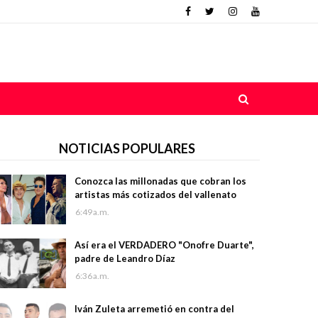
NOTICIAS POPULARES
Conozca las millonadas que cobran los
artistas más cotizados del vallenato
6:49 a.m.
Así era el VERDADERO "Onofre Duarte",
padre de Leandro Díaz
6:36 a.m.
Iván Zuleta arremetió en contra del