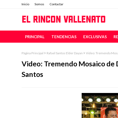
Inicio
Somos
Contactar
PRINCIPAL
TENDENCIAS
EXCLUSIVAS
R
Página Principal
Rafael Santos Elder Dayan
Video: Tremendo Mosai
Video: Tremendo Mosaico de 
Santos