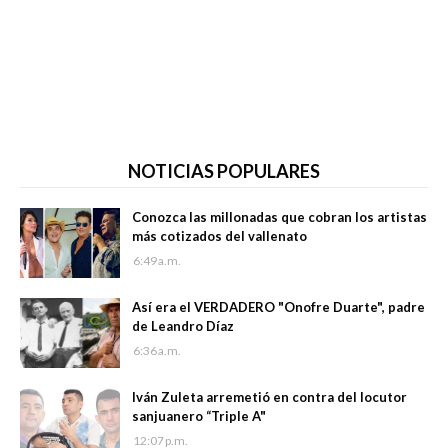
NOTICIAS POPULARES
Conozca las millonadas que cobran los artistas
más cotizados del vallenato
6:49 a.m.
Así era el VERDADERO "Onofre Duarte", padre
de Leandro Díaz
6:36 a.m.
Iván Zuleta arremetió en contra del locutor
sanjuanero “Triple A"
12:07 p.m.