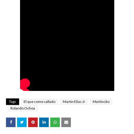
Tags
El que come callado
Martin Elias Jr
Martincito
Rolando Ochoa