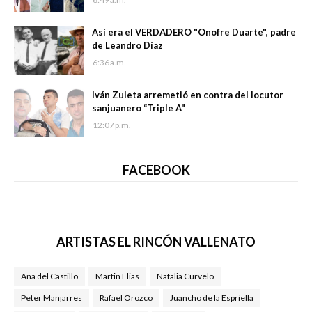
Así era el VERDADERO "Onofre Duarte", padre
de Leandro Díaz
6:36 a.m.
Iván Zuleta arremetió en contra del locutor
sanjuanero “Triple A"
12:07 p.m.
FACEBOOK
ARTISTAS EL RINCÓN VALLENATO
Ana del Castillo
Martin Elias
Natalia Curvelo
Peter Manjarres
Rafael Orozco
Juancho de la Espriella