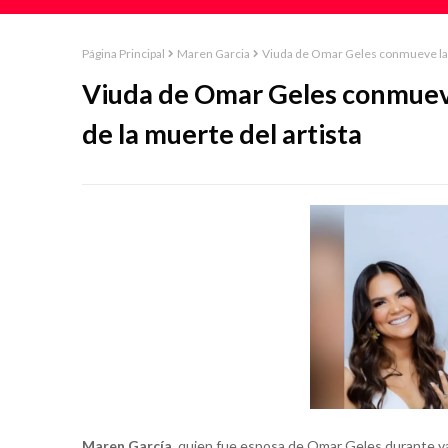
Página Principal
Maren Garcia
Viuda de Omar Geles conmueve las 
Viuda de Omar Geles conmueve 
de la muerte del artista
Maren García
, quien fue esposa de Omar Geles durante va