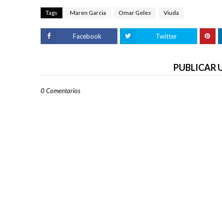
Tags
Maren Garcia
Omar Geles
Viuda
Facebook
Twitter
PUBLICAR
0 Comentarios