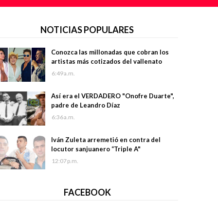
NOTICIAS POPULARES
Conozca las millonadas que cobran los
artistas más cotizados del vallenato
6:49 a.m.
Así era el VERDADERO "Onofre Duarte",
padre de Leandro Díaz
6:36 a.m.
Iván Zuleta arremetió en contra del
locutor sanjuanero “Triple A"
12:07 p.m.
FACEBOOK