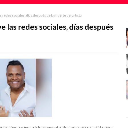
redes sociales, días después de la muerte del artista
las redes sociales, días después
rios años, se mostró fuertemente afectada por su partida, pues