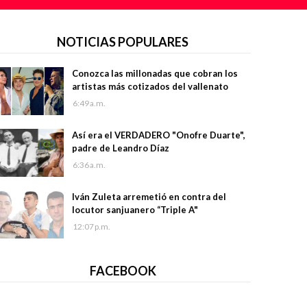
NOTICIAS POPULARES
Conozca las millonadas que cobran los
artistas más cotizados del vallenato
6:49 a.m.
Así era el VERDADERO "Onofre Duarte",
padre de Leandro Díaz
6:36 a.m.
Iván Zuleta arremetió en contra del
locutor sanjuanero “Triple A"
12:07 p.m.
FACEBOOK