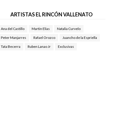
ARTISTAS EL RINCÓN VALLENATO
Ana del Castillo
Martin Elias
Natalia Curvelo
Peter Manjarres
Rafael Orozco
Juancho de la Espriella
Tata Becerra
Ruben Lanao Jr
Exclusivas