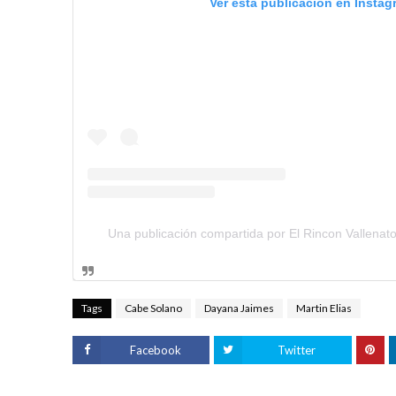
Ver esta publicación en Instag
Una publicación compartida por El Rincon Vallenato
Tags
Cabe Solano
Dayana Jaimes
Martin Elias
Facebook
Twitter