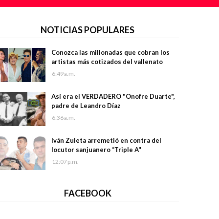
NOTICIAS POPULARES
Conozca las millonadas que cobran los
artistas más cotizados del vallenato
6:49 a.m.
Así era el VERDADERO "Onofre Duarte",
padre de Leandro Díaz
6:36 a.m.
Iván Zuleta arremetió en contra del
locutor sanjuanero “Triple A"
12:07 p.m.
FACEBOOK