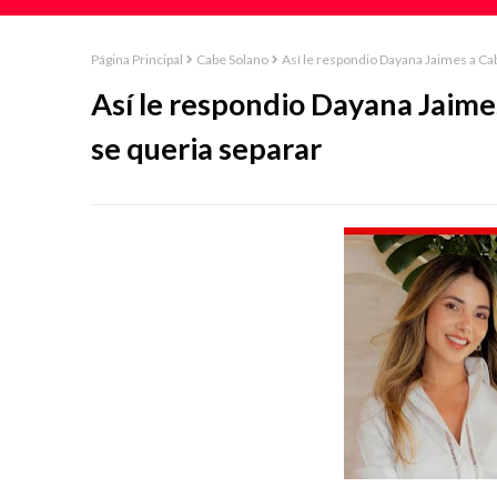
Página Principal
Cabe Solano
Así le respondio Dayana Jaimes a Ca
Así le respondio Dayana Jaime
se queria separar