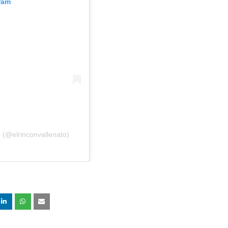
ram
 (@elrinconvallenato)