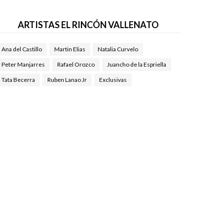
ARTISTAS EL RINCÓN VALLENATO
Ana del Castillo
Martin Elias
Natalia Curvelo
Peter Manjarres
Rafael Orozco
Juancho de la Espriella
Tata Becerra
Ruben Lanao Jr
Exclusivas