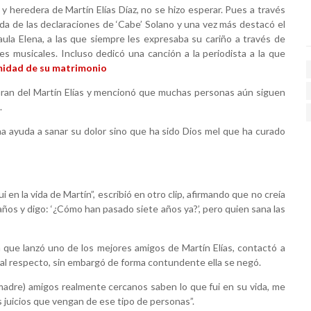
y heredera de Martín Elías Díaz, no se hizo esperar. Pues a través
da de las declaraciones de ‘Cabe’ Solano y una vez más destacó el
Paula Elena, a las que siempre les expresaba su cariño a través de
 musicales. Incluso dedicó una canción a la periodista a la que
imidad de su matrimonio
l Gran del Martín Elías y mencionó que muchas personas aún siguen
.
 ha ayuda a sanar su dolor sino que ha sido Dios mel que ha curado
 en la vida de Martín”, escribió en otro clip, afirmando que no creía
años y digo: ‘¿Cómo han pasado siete años ya?’, pero quien sana las
n que lanzó uno de los mejores amigos de Martín Elías, contactó a
 al respecto, sin embargó de forma contundente ella se negó.
 madre) amigos realmente cercanos saben lo que fui en su vida, me
s juicios que vengan de ese tipo de personas”.