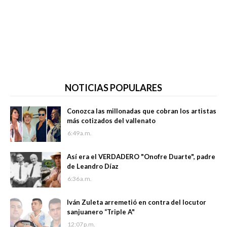
NOTICIAS POPULARES
Conozca las millonadas que cobran los artistas
más cotizados del vallenato
6:49 a.m.
Así era el VERDADERO "Onofre Duarte", padre
de Leandro Díaz
6:36 a.m.
Iván Zuleta arremetió en contra del locutor
sanjuanero “Triple A"
12:07 p.m.