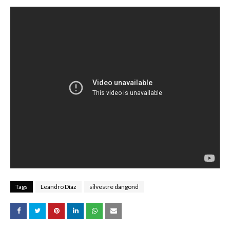
Tags
Leandro Díaz
silvestre dangond