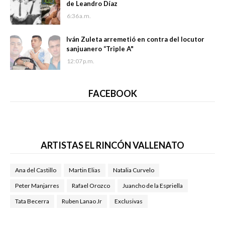
de Leandro Díaz
6:36 a.m.
Iván Zuleta arremetió en contra del locutor
sanjuanero “Triple A"
12:07 p.m.
FACEBOOK
ARTISTAS EL RINCÓN VALLENATO
Ana del Castillo
Martin Elias
Natalia Curvelo
Peter Manjarres
Rafael Orozco
Juancho de la Espriella
Tata Becerra
Ruben Lanao Jr
Exclusivas