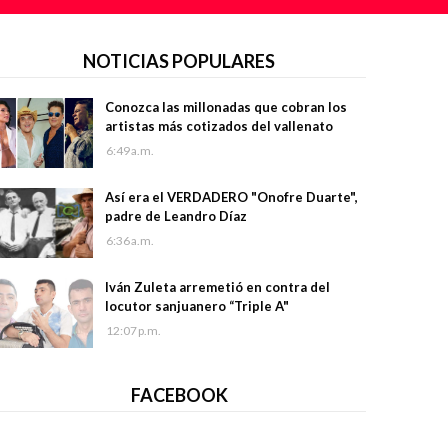
NOTICIAS POPULARES
Conozca las millonadas que cobran los
artistas más cotizados del vallenato
6:49 a.m.
Así era el VERDADERO "Onofre Duarte",
padre de Leandro Díaz
6:36 a.m.
Iván Zuleta arremetió en contra del
locutor sanjuanero “Triple A"
12:07 p.m.
FACEBOOK