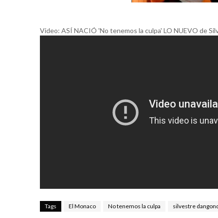
Video: ASÍ NACIÓ 'No tenemos la culpa' LO NUEVO de Silv
Tags
El Monaco
No tenemos la culpa
silvestre dangon