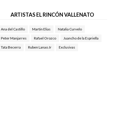
ARTISTAS EL RINCÓN VALLENATO
Ana del Castillo
Martin Elias
Natalia Curvelo
Peter Manjarres
Rafael Orozco
Juancho de la Espriella
Tata Becerra
Ruben Lanao Jr
Exclusivas